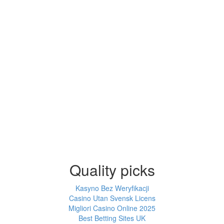
Quality picks
Kasyno Bez Weryfikacji
Casino Utan Svensk Licens
Migliori Casino Online 2025
Best Betting Sites UK